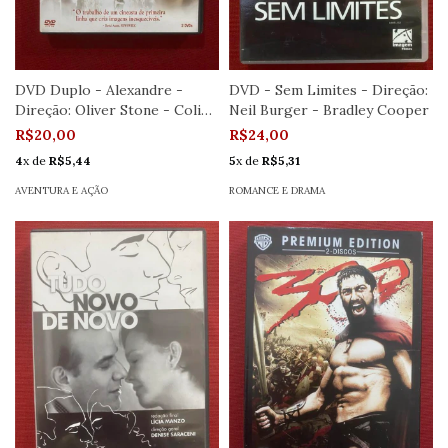
DVD Duplo - Alexandre -
DVD - Sem Limites - Direção:
Direção: Oliver Stone - Colin
Neil Burger - Bradley Cooper
Farrel
R$20,00
R$24,00
4
x de
R$5,44
5
x de
R$5,31
AVENTURA E AÇÃO
ROMANCE E DRAMA