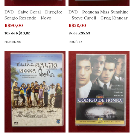
DVD - Salve Geral - Direção:
DVD - Pequena Miss Sunshine
Sergio Rezende - Novo
- Steve Carell - Greg Kinnear
R$90,00
R$38,00
10
x de
R$10,82
8
x de
R$5,53
NACIONAIS
COMÉDIA