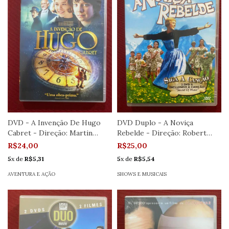
DVD - A Invenção De Hugo
DVD Duplo - A Noviça
Cabret - Direção: Martin
Rebelde - Direção: Robert
Scorsese
Wise - Semin.
R$24,00
R$25,00
5
x de
R$5,31
5
x de
R$5,54
AVENTURA E AÇÃO
SHOWS E MUSICAIS