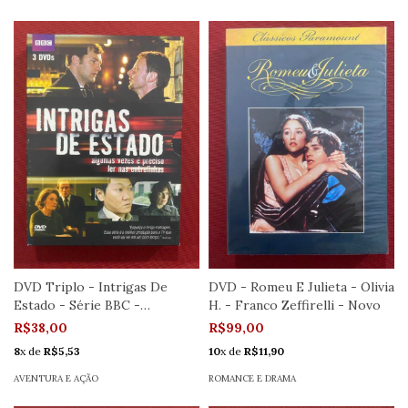
DVD Triplo - Intrigas De
DVD - Romeu E Julieta - Olivia
Estado - Série BBC -
H. - Franco Zeffirelli - Novo
Seminovo
R$38,00
R$99,00
8
x de
R$5,53
10
x de
R$11,90
AVENTURA E AÇÃO
ROMANCE E DRAMA