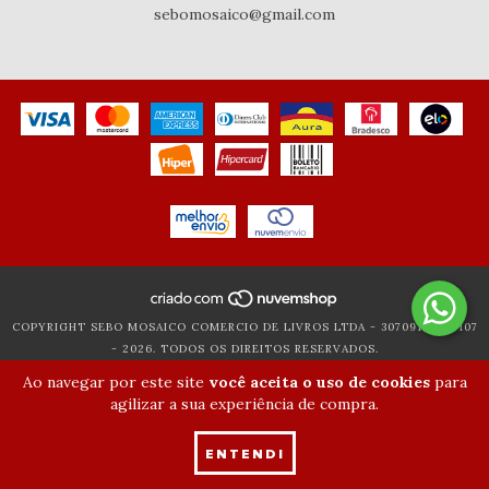
sebomosaico@gmail.com
COPYRIGHT SEBO MOSAICO COMERCIO DE LIVROS LTDA - 30709119000107
- 2026. TODOS OS DIREITOS RESERVADOS.
Ao navegar por este site
você aceita o uso de cookies
para
agilizar a sua experiência de compra.
ENTENDI