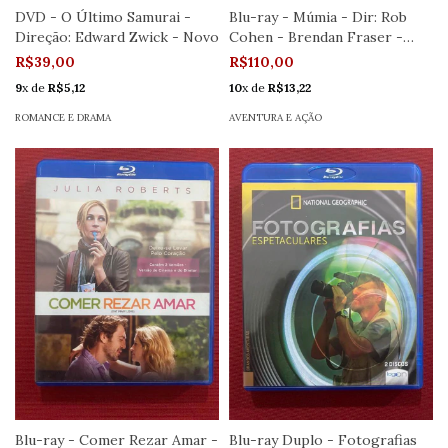
DVD - O Último Samurai -
Blu-ray - Múmia - Dir: Rob
Direção: Edward Zwick - Novo
Cohen - Brendan Fraser -
Seminovo
R$39,00
R$110,00
9
x de
R$5,12
10
x de
R$13,22
ROMANCE E DRAMA
AVENTURA E AÇÃO
Blu-ray - Comer Rezar Amar -
Blu-ray Duplo - Fotografias