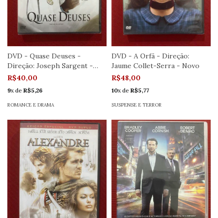
DVD - Quase Deuses -
DVD - A Orfã - Direção:
Direção: Joseph Sargent -
Jaume Collet-Serra - Novo
Novo
R$40,00
R$48,00
9
x de
R$5,26
10
x de
R$5,77
ROMANCE E DRAMA
SUSPENSE E TERROR