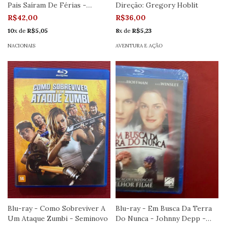
Pais Saíram De Férias -
Direção: Gregory Hoblit
Seminovo
R$42,00
R$36,00
10
x de
R$5,05
8
x de
R$5,23
NACIONAIS
AVENTURA E AÇÃO
Blu-ray - Como Sobreviver A
Blu-ray - Em Busca Da Terra
Um Ataque Zumbi - Seminovo
Do Nunca - Johnny Depp -