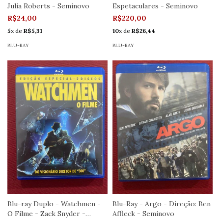
Julia Roberts - Seminovo
Espetaculares - Seminovo
R$24,00
R$220,00
5
x de
R$5,31
10
x de
R$26,44
BLU-RAY
BLU-RAY
Blu-ray Duplo - Watchmen -
Blu-Ray - Argo - Direção: Ben
O Filme - Zack Snyder -
Affleck - Seminovo