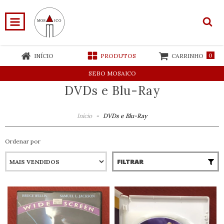
0
INÍCIO
PRODUTOS
CARRINHO
SEBO MOSAICO
DVDs e Blu-Ray
Início
-
DVDs e Blu-Ray
Ordenar por
FILTRAR