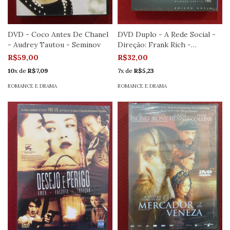
DVD - Coco Antes De Chanel
DVD Duplo - A Rede Social -
- Audrey Tautou - Seminov
Direção: Frank Rich -
Seminovo
R$59,00
R$32,00
10
x de
R$7,09
7
x de
R$5,23
ROMANCE E DRAMA
ROMANCE E DRAMA