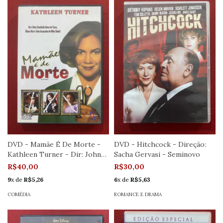
DVD - Mamãe É De Morte -
DVD - Hitchcock - Direção:
Kathleen Turner - Dir: John
Sacha Gervasi - Seminovo
Waters
R$40,00
R$30,00
9
x de
R$5,26
6
x de
R$5,63
COMÉDIA
ROMANCE E DRAMA