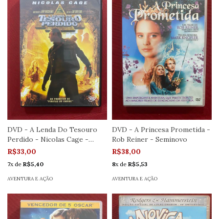
DVD - A Lenda Do Tesouro
DVD - A Princesa Prometida -
Perdido - Nicolas Cage -
Rob Reiner - Seminovo
Semin.
R$33,00
R$38,00
7
x de
R$5,40
8
x de
R$5,53
AVENTURA E AÇÃO
AVENTURA E AÇÃO