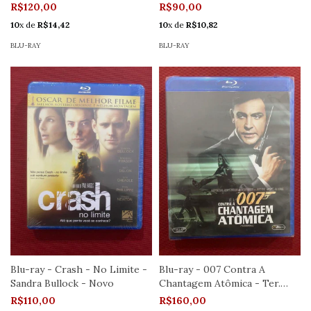
Novo
R$120,00
R$90,00
10
x de
R$14,42
10
x de
R$10,82
BLU-RAY
BLU-RAY
Blu-ray - Crash - No Limite -
Blu-ray - 007 Contra A
Sandra Bullock - Novo
Chantagem Atômica - Ter.
Young - Novo
R$110,00
R$160,00