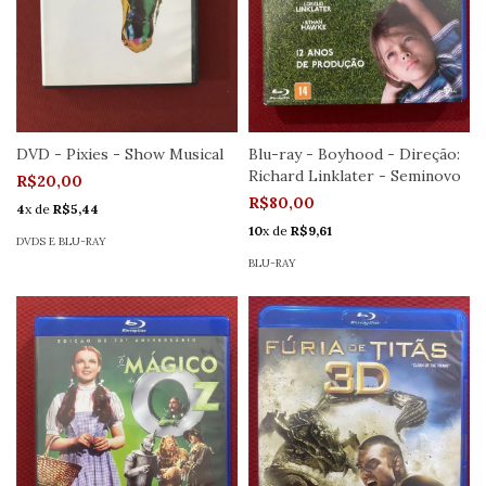
DVD - Pixies - Show Musical
Blu-ray - Boyhood - Direção:
Richard Linklater - Seminovo
R$20,00
R$80,00
4
x de
R$5,44
10
x de
R$9,61
DVDS E BLU-RAY
BLU-RAY