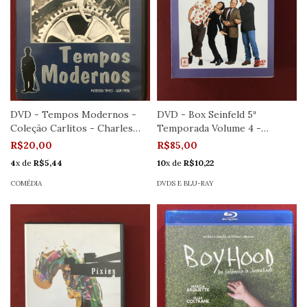
DVD - Tempos Modernos -
DVD - Box Seinfeld 5ª
Coleção Carlitos - Charles
Temporada Volume 4 -
Chaplin
Seminovo
R$20,00
R$85,00
4
x de
R$5,44
10
x de
R$10,22
COMÉDIA
DVDS E BLU-RAY