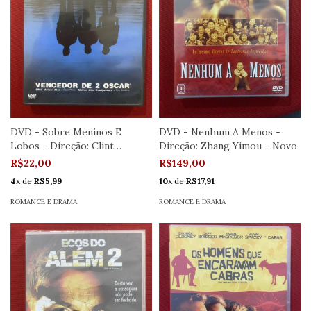
DVD - Sobre Meninos E
DVD - Nenhum A Menos -
Lobos - Direção: Clint
Direção: Zhang Yimou - Novo
Eastwood
R$22,00
R$149,00
4
x de
R$5,99
10
x de
R$17,91
ROMANCE E DRAMA
ROMANCE E DRAMA