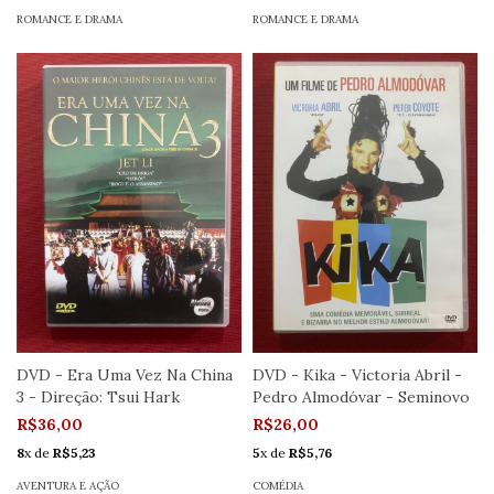
ROMANCE E DRAMA
ROMANCE E DRAMA
DVD - Era Uma Vez Na China
DVD - Kika - Victoria Abril -
3 - Direção: Tsui Hark
Pedro Almodóvar - Seminovo
R$36,00
R$26,00
8
x de
R$5,23
5
x de
R$5,76
AVENTURA E AÇÃO
COMÉDIA