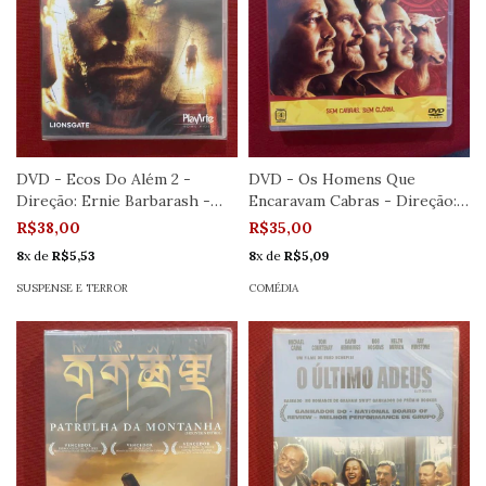
DVD - Ecos Do Além 2 -
DVD - Os Homens Que
Direção: Ernie Barbarash -
Encaravam Cabras - Direção:
Novo
Grant Heslov
R$38,00
R$35,00
8
x de
R$5,53
8
x de
R$5,09
SUSPENSE E TERROR
COMÉDIA