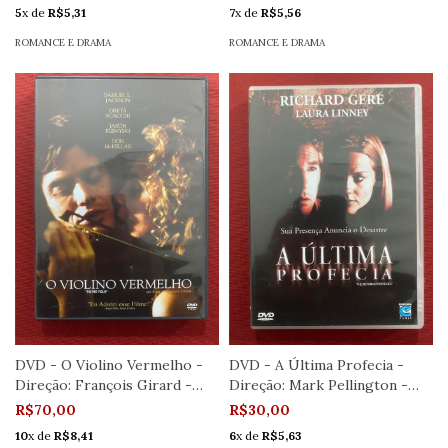
5
x de
R$5,31
7
x de
R$5,56
ROMANCE E DRAMA
ROMANCE E DRAMA
DVD - O Violino Vermelho -
DVD - A Última Profecia -
Direção: François Girard -
Direção: Mark Pellington -
Semin.
Seminov
R$70,00
R$30,00
10
x de
R$8,41
6
x de
R$5,63