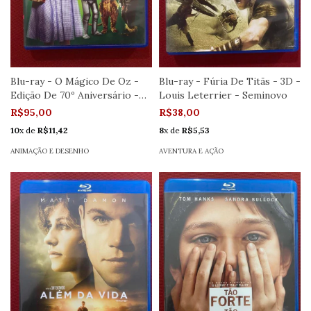
Blu-ray - O Mágico De Oz -
Blu-ray - Fúria De Titãs - 3D -
Edição De 70º Aniversário -
Louis Leterrier - Seminovo
Semi.
R$95,00
R$38,00
10
x de
R$11,42
8
x de
R$5,53
ANIMAÇÃO E DESENHO
AVENTURA E AÇÃO