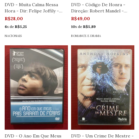
DVD - Muita Calma Nessa
DVD - Código De Honra -
Hora - Dir: Felipe Joffily -
Direção: Robert Mandel -
Seminov
Novo
R$28,00
R$49,00
6
x de
R$5,25
10
x de
R$5,89
NACIONAIS
ROMANCE E DRAMA
DVD - O Ano Em Que Meus
DVD - Um Crime De Mestre -