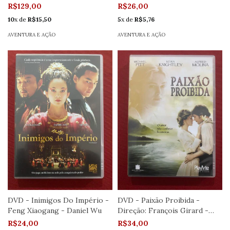
Seminovo
R$129,00
R$26,00
10
x de
R$15,50
5
x de
R$5,76
AVENTURA E AÇÃO
AVENTURA E AÇÃO
DVD - Inimigos Do Império -
DVD - Paixão Proibida -
Feng Xiaogang - Daniel Wu
Direção: François Girard -
Seminovo
R$24,00
R$34,00