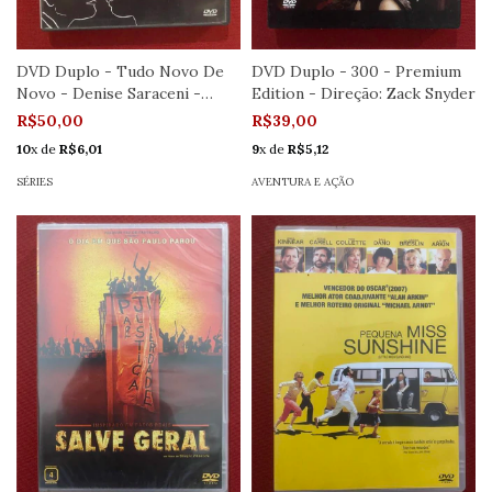
DVD Duplo - Tudo Novo De
DVD Duplo - 300 - Premium
Novo - Denise Saraceni -
Edition - Direção: Zack Snyder
Seminovo
R$50,00
R$39,00
10
x de
R$6,01
9
x de
R$5,12
SÉRIES
AVENTURA E AÇÃO