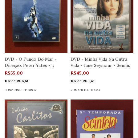
DVD - O Fundo Do Mar -
DVD - Minha Vida Na Outra
Direção: Peter Yates -
Vida - Jane Seymour - Semin.
Seminovo
R$55,00
R$45,00
10
x de
R$6,61
10
x de
R$5,41
SUSPENSE E TERROR
ROMANCE E DRAMA