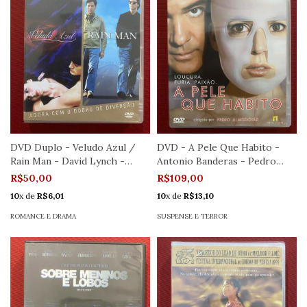
DVD Duplo - Veludo Azul /
DVD - A Pele Que Habito -
Rain Man - David Lynch -
Antonio Banderas - Pedro
Seminovo
Almodóvar
R$50,00
R$109,00
10
x de
R$6,01
10
x de
R$13,10
ROMANCE E DRAMA
SUSPENSE E TERROR