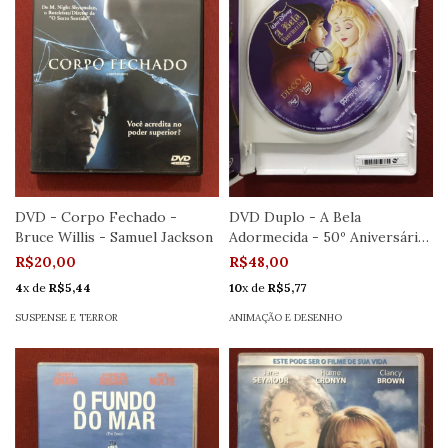
DVD - Corpo Fechado -
DVD Duplo - A Bela
Bruce Willis - Samuel Jackson
Adormecida - 50º Aniversário
- Seminovo
R$20,00
R$48,00
4
x de
R$5,44
10
x de
R$5,77
SUSPENSE E TERROR
ANIMAÇÃO E DESENHO