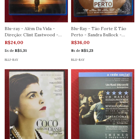
Blu-ray - Além Da Vida -
Blu-Ray - Tão Forte E Tão
Direção: Clint Eastwood -
Perto - Sandra Bullock -
Seminovo
Semin.
R$24,00
R$36,00
5
x de
R$5,31
8
x de
R$5,23
BLU-RAY
BLU-RAY