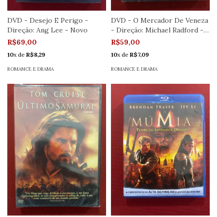
DVD - Desejo E Perigo -
DVD - O Mercador De Veneza
Direção: Ang Lee - Novo
- Direção: Michael Radford -
Novo
R$69,00
R$59,00
10
x de
R$8,29
10
x de
R$7,09
ROMANCE E DRAMA
ROMANCE E DRAMA