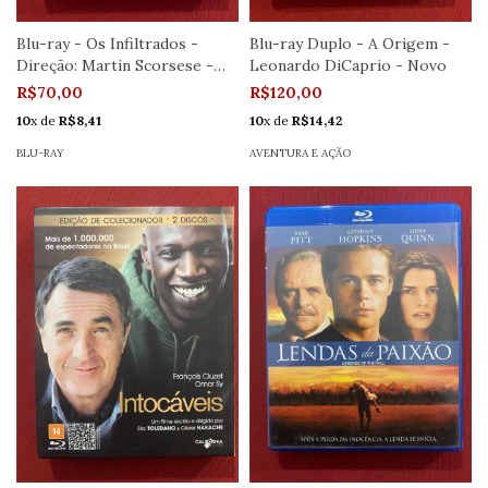
Blu-ray - Os Infiltrados -
Blu-ray Duplo - A Origem -
Direção: Martin Scorsese -
Leonardo DiCaprio - Novo
Novo
R$70,00
R$120,00
10
x de
R$8,41
10
x de
R$14,42
BLU-RAY
AVENTURA E AÇÃO