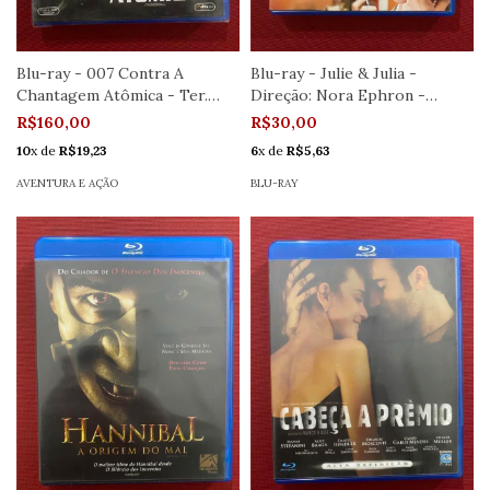
Blu-ray - 007 Contra A
Blu-ray - Julie & Julia -
Chantagem Atômica - Ter.
Direção: Nora Ephron -
Young - Novo
Seminovo
R$160,00
R$30,00
10
x de
R$19,23
6
x de
R$5,63
AVENTURA E AÇÃO
BLU-RAY