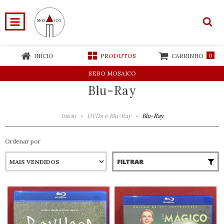
0
INÍCIO
PRODUTOS
CARRINHO
SEBO MOSAICO
Blu-Ray
Início
-
DVDs e Blu-Ray
-
Blu-Ray
Ordenar por
FILTRAR