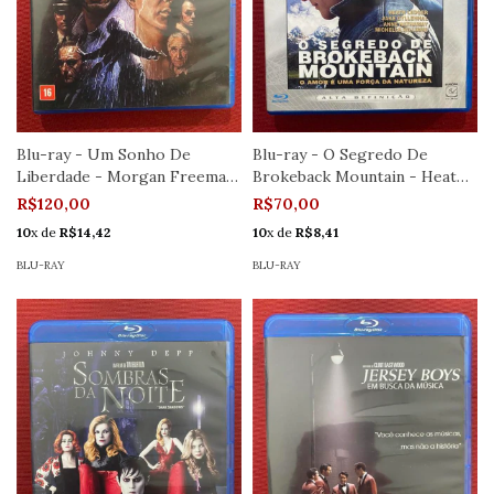
Blu-ray - Um Sonho De
Blu-ray - O Segredo De
Liberdade - Morgan Freeman
Brokeback Mountain - Heath
- Seminovo
Ledger
R$120,00
R$70,00
10
x de
R$14,42
10
x de
R$8,41
BLU-RAY
BLU-RAY