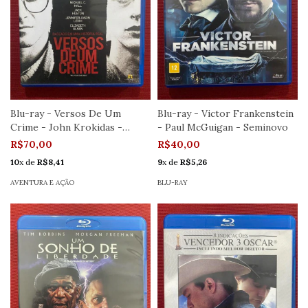
Blu-ray - Versos De Um
Blu-ray - Victor Frankenstein
Crime - John Krokidas -
- Paul McGuigan - Seminovo
Seminovo
R$70,00
R$40,00
10
x de
R$8,41
9
x de
R$5,26
AVENTURA E AÇÃO
BLU-RAY