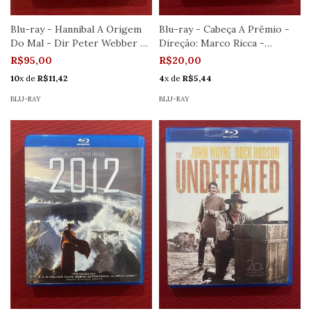
Blu-ray - Hannibal A Origem
Blu-ray - Cabeça A Prêmio -
Do Mal - Dir Peter Webber -
Direção: Marco Ricca -
Semi
Seminovo
R$95,00
R$20,00
10
x de
R$11,42
4
x de
R$5,44
BLU-RAY
BLU-RAY