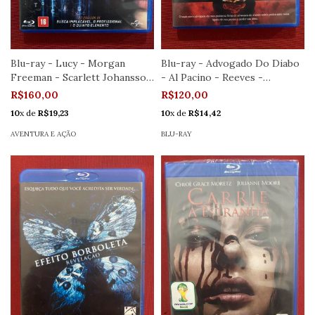
Blu-ray - Lucy - Morgan
Blu-ray - Advogado Do Diabo
Freeman - Scarlett Johansson
- Al Pacino - Reeves -
- Semin
Seminovo
R$160,00
R$120,00
10
x de
R$19,23
10
x de
R$14,42
AVENTURA E AÇÃO
BLU-RAY