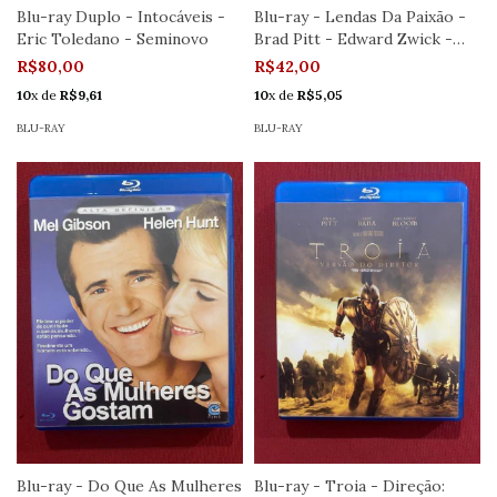
Blu-ray Duplo - Intocáveis -
Blu-ray - Lendas Da Paixão -
Eric Toledano - Seminovo
Brad Pitt - Edward Zwick -
Semi
R$80,00
R$42,00
10
x de
R$9,61
10
x de
R$5,05
BLU-RAY
BLU-RAY
Blu-ray - Do Que As Mulheres
Blu-ray - Troia - Direção: