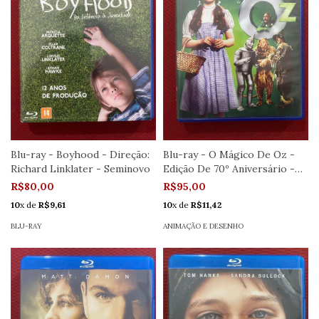
Blu-ray - Boyhood - Direção:
Blu-ray - O Mágico De Oz -
Richard Linklater - Seminovo
Edição De 70º Aniversário -
Semi.
R$80,00
R$95,00
10
x de
R$9,61
10
x de
R$11,42
BLU-RAY
ANIMAÇÃO E DESENHO