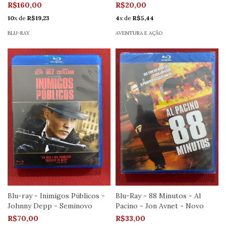
R$160,00
R$20,00
10
x de
R$19,23
4
x de
R$5,44
BLU-RAY
AVENTURA E AÇÃO
Blu-ray - Inimigos Públicos -
Blu-Ray - 88 Minutos - Al
Johnny Depp - Seminovo
Pacino - Jon Avnet - Novo
R$70,00
R$33,00