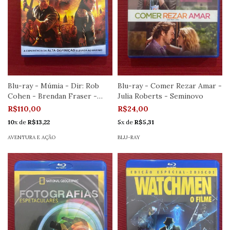
Blu-ray - Múmia - Dir: Rob
Blu-ray - Comer Rezar Amar -
Cohen - Brendan Fraser -
Julia Roberts - Seminovo
Seminovo
R$110,00
R$24,00
10
x de
R$13,22
5
x de
R$5,31
AVENTURA E AÇÃO
BLU-RAY