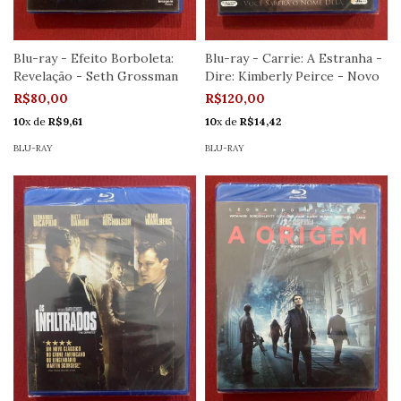
Blu-ray - Efeito Borboleta:
Blu-ray - Carrie: A Estranha -
Revelação - Seth Grossman
Dire: Kimberly Peirce - Novo
R$80,00
R$120,00
10
x de
R$9,61
10
x de
R$14,42
BLU-RAY
BLU-RAY