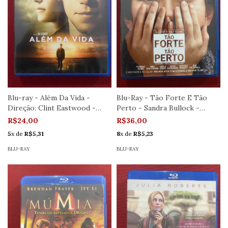
Blu-ray - Além Da Vida -
Blu-Ray - Tão Forte E Tão
Direção: Clint Eastwood -
Perto - Sandra Bullock -
Seminovo
Semin.
R$24,00
R$36,00
5
x de
R$5,31
8
x de
R$5,23
BLU-RAY
BLU-RAY