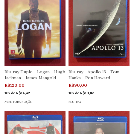
Blu-ray Duplo - Logan - Hugh
Blu-ray - Apollo 13 - Tom
Jackman - James Mangold -
Hanks - Ron Howard -
Semi.
Seminovo
R$120,00
R$90,00
10
x de
R$14,42
10
x de
R$10,82
AVENTURA E AÇÃO
BLU-RAY