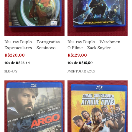
Blu-ray Duplo - Fotografias
Blu-ray Duplo - Watchmen -
Espetaculares - Seminovo
O Filme - Zack Snyder -
Seminovo
R$220,00
R$129,00
10
x de
R$26,44
10
x de
R$15,50
BLU-RAY
AVENTURA E AÇÃO