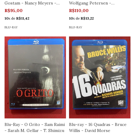
Gostam - Nancy Meyers -
Wolfgang Petersen -
Seminov
Seminovo
R$95,00
R$110,00
10
x de
R$11,42
10
x de
R$13,22
BLU-RAY
BLU-RAY
Blu-Ray - O Grito - Sam Raimi
Blu-ray - 16 Quadras - Bruce
- Sarah M. Gellar - T. Shimizu
Willis - David Morse