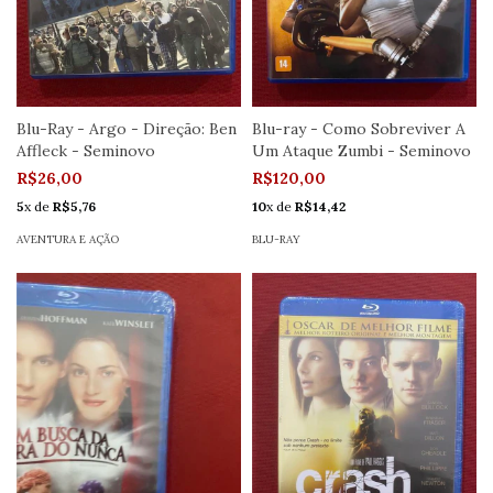
Blu-Ray - Argo - Direção: Ben
Blu-ray - Como Sobreviver A
Affleck - Seminovo
Um Ataque Zumbi - Seminovo
R$26,00
R$120,00
5
x de
R$5,76
10
x de
R$14,42
AVENTURA E AÇÃO
BLU-RAY