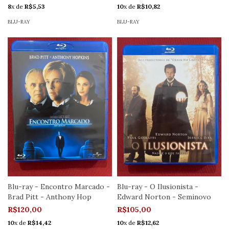
8
x de
R$5,53
10
x de
R$10,82
BLU-RAY
BLU-RAY
Blu-ray - Encontro Marcado -
Blu-ray - O Ilusionista -
Brad Pitt - Anthony Hop
Edward Norton - Seminovo
R$120,00
R$105,00
10
x de
R$14,42
10
x de
R$12,62