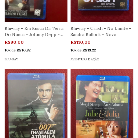
Blu-ray - Em Busca Da Terra
Blu-ray - Crash - No Limite -
Do Nunca - Johnny Depp -
Sandra Bullock - Novo
Novo
R$90,00
R$110,00
10
x de
R$10,82
10
x de
R$13,22
BLU-RAY
AVENTURA E AÇÃO