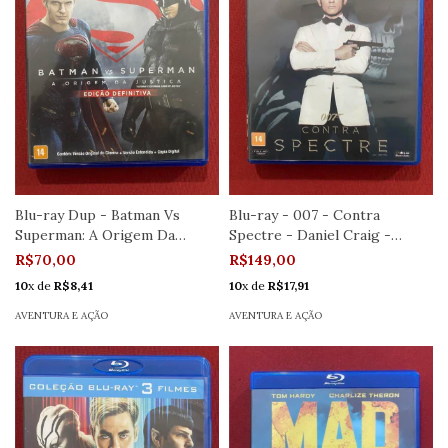
Blu-ray Dup - Batman Vs
Blu-ray - 007 - Contra
Superman: A Origem Da
Spectre - Daniel Craig -
Justiça - Semi
Seminovo
R$70,00
R$149,00
10
x de
R$8,41
10
x de
R$17,91
AVENTURA E AÇÃO
AVENTURA E AÇÃO