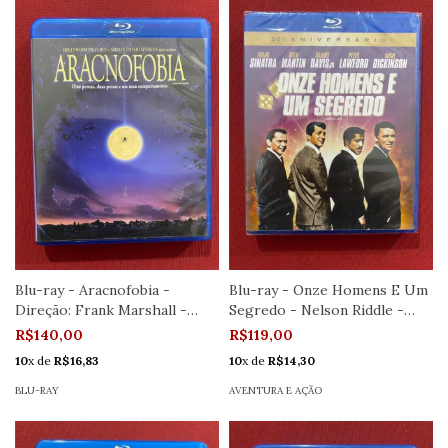
Blu-ray - Aracnofobia -
Blu-ray - Onze Homens E Um
Direção: Frank Marshall -
Segredo - Nelson Riddle -
Seminovo
Novo
R$140,00
R$119,00
10
x de
R$16,83
10
x de
R$14,30
BLU-RAY
AVENTURA E AÇÃO