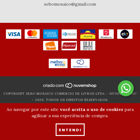
sebomosaico@gmail.com
COPYRIGHT SEBO MOSAICO COMERCIO DE LIVROS LTDA - 30709119000107
- 2026. TODOS OS DIREITOS RESERVADOS.
Ao navegar por este site
você aceita o uso de cookies
para
agilizar a sua experiência de compra.
ENTENDI