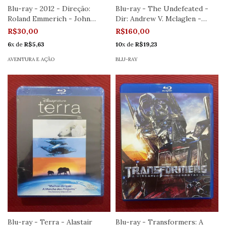
Blu-ray - 2012 - Direção:
Blu-ray - The Undefeated -
Roland Emmerich - John
Dir: Andrew V. Mclaglen -
Cusack
Semin.
R$30,00
R$160,00
6
x de
R$5,63
10
x de
R$19,23
AVENTURA E AÇÃO
BLU-RAY
Blu-ray - Terra - Alastair
Blu-ray - Transformers: A