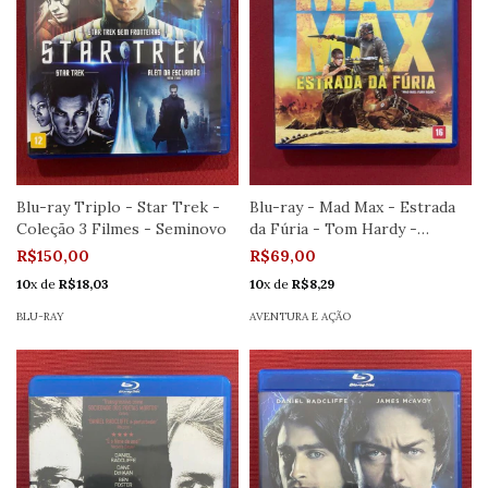
Blu-ray Triplo - Star Trek -
Blu-ray - Mad Max - Estrada
Coleção 3 Filmes - Seminovo
da Fúria - Tom Hardy -
Seminovo
R$150,00
R$69,00
10
x de
R$18,03
10
x de
R$8,29
BLU-RAY
AVENTURA E AÇÃO