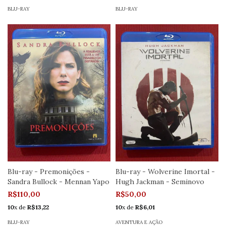
BLU-RAY
BLU-RAY
Blu-ray - Premonições -
Blu-ray - Wolverine Imortal -
Sandra Bullock - Mennan Yapo
Hugh Jackman - Seminovo
R$110,00
R$50,00
10
x de
R$13,22
10
x de
R$6,01
BLU-RAY
AVENTURA E AÇÃO