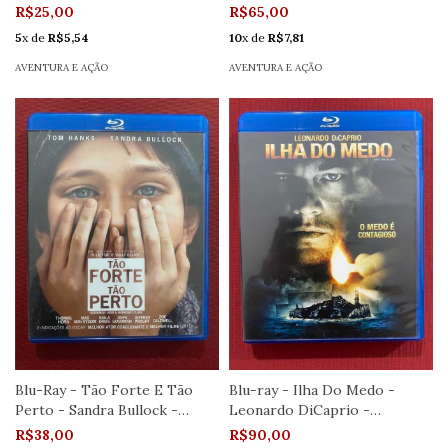
Seminovo
R$25,00
R$65,00
5
x de
R$5,54
10
x de
R$7,81
AVENTURA E AÇÃO
AVENTURA E AÇÃO
Blu-Ray - Tão Forte E Tão
Blu-ray - Ilha Do Medo -
Perto - Sandra Bullock -
Leonardo DiCaprio -
Seminovo
Seminovo
R$38,00
R$90,00