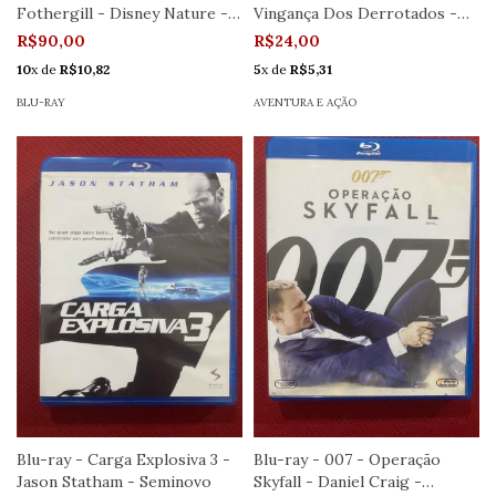
Fothergill - Disney Nature -
Vingança Dos Derrotados -
Novo
Seminovo
R$90,00
R$24,00
10
x de
R$10,82
5
x de
R$5,31
BLU-RAY
AVENTURA E AÇÃO
Blu-ray - Carga Explosiva 3 -
Blu-ray - 007 - Operação
Jason Statham - Seminovo
Skyfall - Daniel Craig -