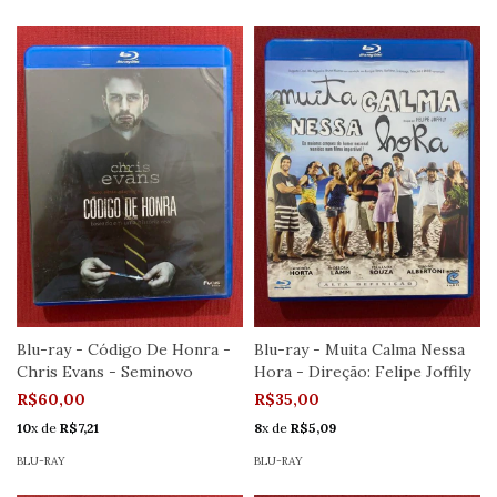
Blu-ray - Código De Honra -
Blu-ray - Muita Calma Nessa
Chris Evans - Seminovo
Hora - Direção: Felipe Joffily
R$60,00
R$35,00
10
x de
R$7,21
8
x de
R$5,09
BLU-RAY
BLU-RAY