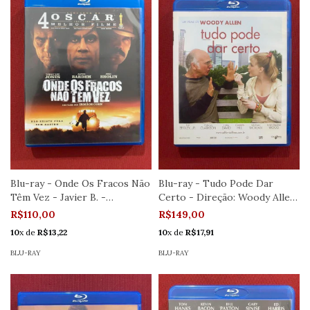
Blu-ray - Onde Os Fracos Não
Blu-ray - Tudo Pode Dar
Têm Vez - Javier B. -
Certo - Direção: Woody Allen
Seminovo
- Semin
R$110,00
R$149,00
10
x de
R$13,22
10
x de
R$17,91
BLU-RAY
BLU-RAY