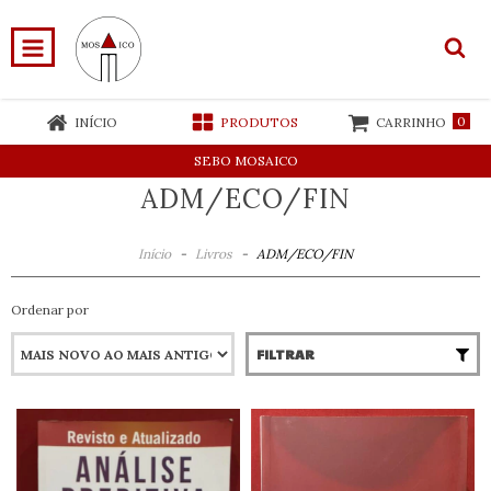
0
INÍCIO
PRODUTOS
CARRINHO
SEBO MOSAICO
ADM/ECO/FIN
Início
-
Livros
-
ADM/ECO/FIN
Ordenar por
FILTRAR