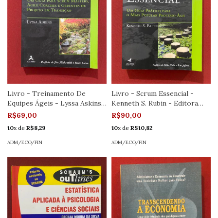
Livro - Treinamento De
Livro - Scrum Essencial -
Equipes Ágeis - Lyssa Askins -
Kenneth S. Rubin - Editora
Editora Alta Books
Alta Books - Seminovo
R$69,00
R$90,00
10
x de
R$8,29
10
x de
R$10,82
ADM/ECO/FIN
ADM/ECO/FIN