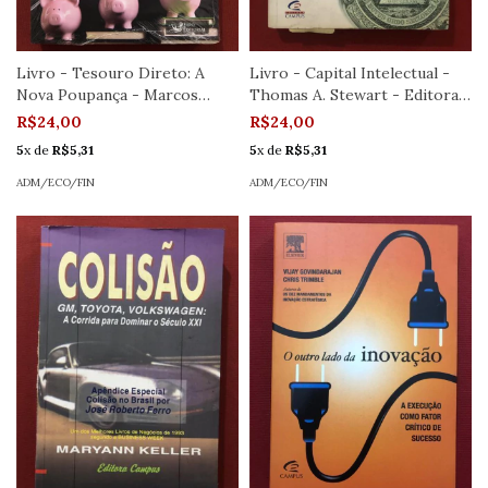
Livro - Tesouro Direto: A
Livro - Capital Intelectual -
Nova Poupança - Marcos
Thomas A. Stewart - Editora
Silvestre - Faro Editorial
Campus
R$24,00
R$24,00
5
x de
R$5,31
5
x de
R$5,31
ADM/ECO/FIN
ADM/ECO/FIN