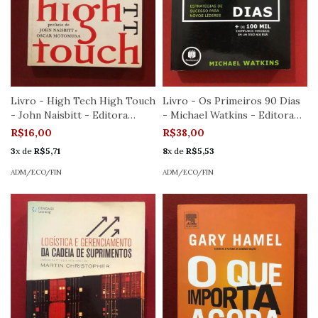
Livro - High Tech High Touch
Livro - Os Primeiros 90 Dias
- John Naisbitt - Editora
- Michael Watkins - Editora
Cultrix
Bookman
R$16,00
R$38,00
3
x de
R$5,71
8
x de
R$5,53
ADM/ECO/FIN
ADM/ECO/FIN