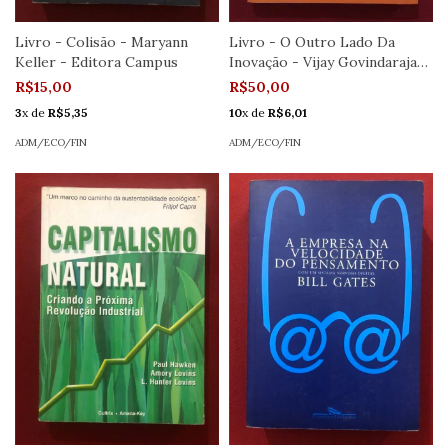
Livro - Colisão - Maryann
Livro - O Outro Lado Da
Keller - Editora Campus
Inovação - Vijay Govindarajan
- Editora Campus - Seminovo
R$15,00
R$50,00
3
x de
R$5,35
10
x de
R$6,01
ADM/ECO/FIN
ADM/ECO/FIN