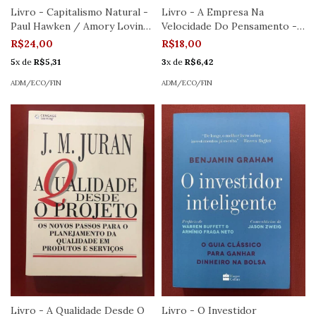
Livro - Capitalismo Natural -
Livro - A Empresa Na
Paul Hawken / Amory Lovins
Velocidade Do Pensamento -
- Editora Cultrix
Bill Gates - Companhia Das
R$24,00
R$18,00
Letras
5
x de
R$5,31
3
x de
R$6,42
ADM/ECO/FIN
ADM/ECO/FIN
Livro - A Qualidade Desde O
Livro - O Investidor