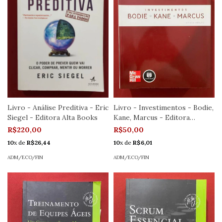
Livro - Análise Preditiva - Eric
Livro - Investimentos - Bodie,
Siegel - Editora Alta Books
Kane, Marcus - Editora
McGraw-Hill - Seminovo
R$220,00
R$50,00
10
x de
R$26,44
10
x de
R$6,01
ADM/ECO/FIN
ADM/ECO/FIN