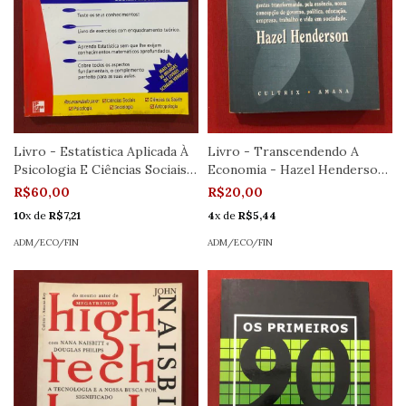
Livro - Estatística Aplicada À
Livro - Transcendendo A
Psicologia E Ciências Sociais -
Economia - Hazel Henderson
Cecília Moura Da Silva -
- Editora Cultrix
R$60,00
R$20,00
McGraw Hill
10
x de
R$7,21
4
x de
R$5,44
ADM/ECO/FIN
ADM/ECO/FIN