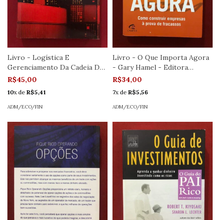
Livro - Logística E
Livro - O Que Importa Agora
Gerenciamento Da Cadeia De
- Gary Hamel - Editora
Suprimentos - Cengage -
Campus - Seminovo
R$45,00
R$34,00
Seminovo
10
x de
R$5,41
7
x de
R$5,56
ADM/ECO/FIN
ADM/ECO/FIN