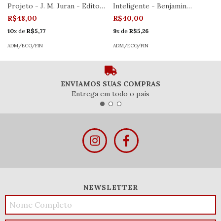
Projeto - J. M. Juran - Editora
Inteligente - Benjamin
Cengage - Seminovo
Graham - Editora Harper
R$48,00
R$40,00
Collins
10
x de
R$5,77
9
x de
R$5,26
ADM/ECO/FIN
ADM/ECO/FIN
ENVIAMOS SUAS COMPRAS
Entrega em todo o país
NEWSLETTER