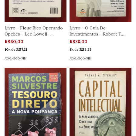
Livro - Fique Rico Operando
Livro - O Guia De
Opções - Lee Lowell -
Investimentos - Robert T.
Editora Campus
Kiyosaki - Editora Campus
R$60,00
R$38,00
10
x de
R$7,21
8
x de
R$5,53
ADM/ECO/FIN
ADM/ECO/FIN