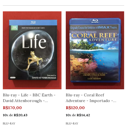
Blu-ray - Life - BBC Earth -
Blu-ray - Coral Reef
David Attenborough -
Adventure - Importado -
Seminovo
Seminovo
R$170,00
R$120,00
10
x de
R$20,43
10
x de
R$14,42
BLU-RAY
BLU-RAY