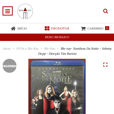
0
INÍCIO
PRODUTOS
CARRINHO
SEBO MOSAICO
Início
-
DVDs e Blu-Ray
-
Blu-Ray
-
Blu-ray- Sombras Da Noite - Johnny
Depp - Direção Tim Burton
ESGOTADO