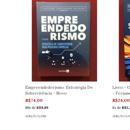
Empreendedorismo: Estratégia De
Livro - 
Sobrevivência - Novo
- Fernan
R$74,00
R$24,00
10
x de
R$8,89
5
x de
R$5,
ADM/ECO/FIN
ADM/ECO/F