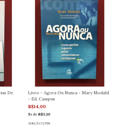
ias De
Livro - Agora Ou Nunca - Mary Modahl
Livro - 
- Ed. Campus
Do Mund
R$14,00
R$17,00
3
x de
R$5,10
3
x de
R$6
ADM/ECO/FIN
ADM/ECO/