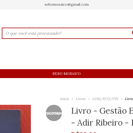
sebomosaico@gmail.com
SEBO MOSAICO
Início
-
Livros
-
ADM/ECO/FIN
-
Livro
Livro - Gestão 
ESGOTADO
- Adir Ribeiro -