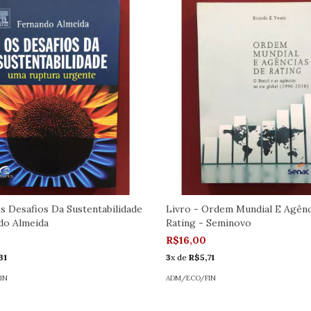
Os Desafios Da Sustentabilidade
Livro - Ordem Mundial E Agênc
do Almeida
Rating - Seminovo
R$16,00
31
3
x de
R$5,71
IN
ADM/ECO/FIN