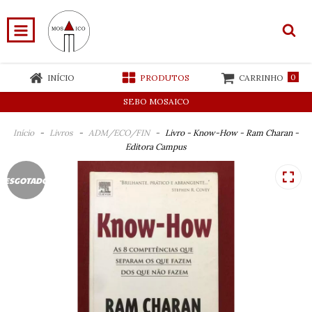
0
INÍCIO
PRODUTOS
CARRINHO
SEBO MOSAICO
Início
-
Livros
-
ADM/ECO/FIN
-
Livro - Know-How - Ram Charan -
Editora Campus
ESGOTADO