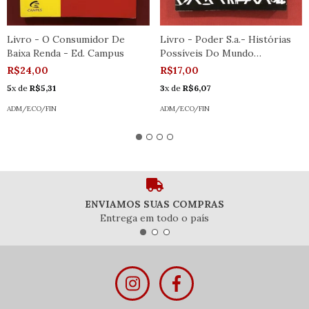
Livro - O Consumidor De
Livro - Poder S.a.- Histórias
Baixa Renda - Ed. Campus
Possíveis Do Mundo
Corporativo
R$24,00
R$17,00
5
x de
R$5,31
3
x de
R$6,07
ADM/ECO/FIN
ADM/ECO/FIN
ENVIAMOS SUAS COMPRAS
Entrega em todo o país