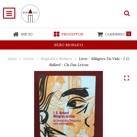
0
INÍCIO
PRODUTOS
CARRINHO
SEBO MOSAICO
Início
-
Livros
-
Biografia e Relatos
-
Livro - Milagres Da Vida - J. G.
Ballard - Cia Das Letras