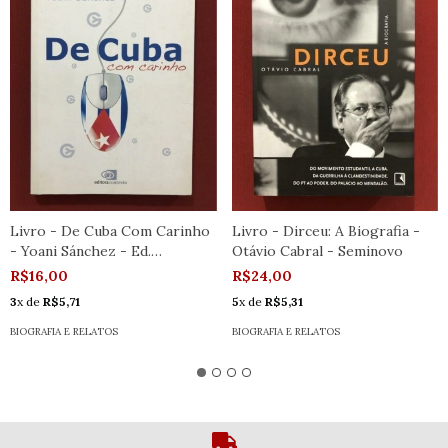
Livro - De Cuba Com Carinho
Livro - Dirceu: A Biografia -
- Yoani Sánchez - Ed.
Otávio Cabral - Seminovo
Contexto
R$16,00
R$24,00
3
x de
R$5,71
5
x de
R$5,31
BIOGRAFIA E RELATOS
BIOGRAFIA E RELATOS