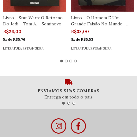
Livro - Star Wars: O Retorno
Livro - O Homem É Um
Do Jedi - Tom A. - Seminovo
Grande Faisão No Mundo -
Seminovo
R$26,00
R$38,00
5
x de
R$5,76
8
x de
R$5,53
LITERATURA ESTRANGEIRA
LITERATURA ESTRANGEIRA
ENVIAMOS SUAS COMPRAS
Entrega em todo o país