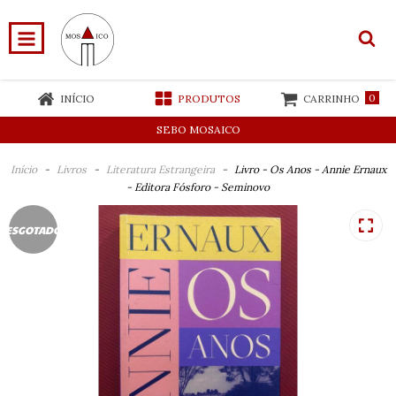
0
INÍCIO
PRODUTOS
CARRINHO
SEBO MOSAICO
Início
-
Livros
-
Literatura Estrangeira
-
Livro - Os Anos - Annie Ernaux
- Editora Fósforo - Seminovo
ESGOTADO